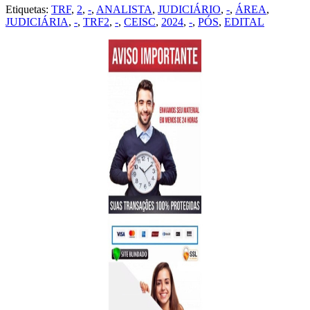
Etiquetas:
TRF
,
2
,
-
,
ANALISTA
,
JUDICIÁRIO
,
-
,
ÁREA
,
JUDICIÁRIA
,
-
,
TRF2
,
-
,
CEISC
,
2024
,
-
,
PÓS
,
EDITAL