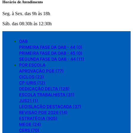
Horário de Atendimento
Seg. à Sex. das 9h às 18h
Sáb. das 08:30h às 12:30h
OAB
PRIMEIRA FASE DA OAB - 44 (0)
PRIMEIRA FASE DA OAB - 45 (0)
SEGUNDA FASE DA OAB - 44 (11)
POR ESCOLA
APROVAÇÃO PGE (77)
CICLOS (23)
CP IURIS (12)
DEDICAÇÃO DELTA (128)
ESCOLA TRABALHISTA (31)
JUS21 (1)
LEGISLAÇÃO DESTACADA (37)
REVISAO PGE 2026 (14)
ESTRATÉGIA (905)
MEGE (24)
CERS (70)