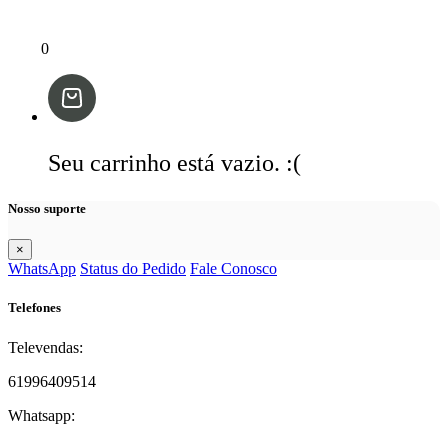
0
Seu carrinho está vazio. :(
Nosso suporte
×
WhatsApp
Status do Pedido
Fale Conosco
Telefones
Televendas:
61996409514
Whatsapp: