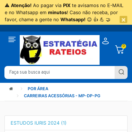
⚠
Atenção!
Ao pagar via
PIX
te avisamos no E-MAIL
e no Whatsapp em
minutos
! Caso não receba, por
×
favor, chame a gente no
Whatsapp!
😉 👍 💪 🤝
0
POR ÁREA
CARREIRAS ACESSÓRIAS - MP-DP-PG
ESTUDOS IURIS 2024 (1)