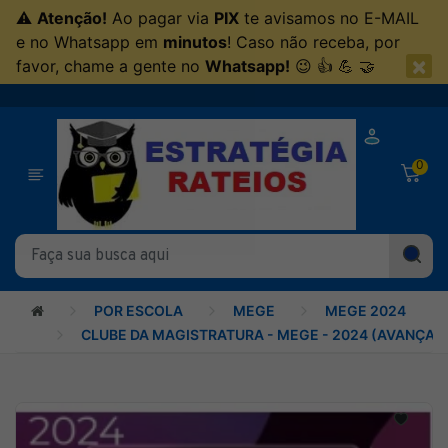
⚠
Atenção!
Ao pagar via
PIX
te avisamos no E-MAIL
e no Whatsapp em
minutos
! Caso não receba, por
×
favor, chame a gente no
Whatsapp!
😉 👍 💪 🤝
0
POR ESCOLA
MEGE
MEGE 2024
CLUBE DA MAGISTRATURA - MEGE - 2024 (AVANÇAD