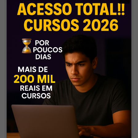
movimentos dos cursos originais
e entregamos as versões mais
atuais. Você nunca fica pra trás.
📞
Atendimento profissional e
presente
Equipe ágil, atenciosa e pronta
pra resolver qualquer dúvida.
Suporte que fala sua língua e
não te deixa no vácuo.
🧩
Conteúdo completo e
organizado