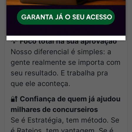
Tudo separado, fácil de acessar
e pronto pra te ajudar a render
mais nos estudos.
💡
Foco total na sua aprovação
Nosso diferencial é simples: a
gente realmente se importa com
seu resultado. E trabalha pra
que ele aconteça.
🔐
Confiança de quem já ajudou
milhares de concurseiros
Se é Estratégia, tem método. Se
é Rateios, tem vantagem. Se é