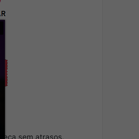
×
omeça sem atrasos.