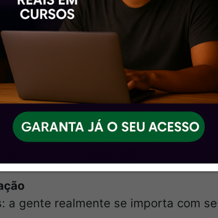
s e em primeira mão
vimentos dos cursos originais e entr
 trás.
al e presente
onta pra resolver qualquer dúvida. Supo
rganizado
essar e pronto pra te ajudar a render m
vação
s: a gente realmente se importa com seu