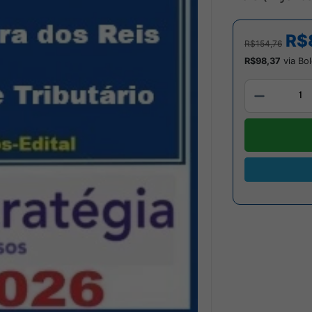
R$
R$154,76
R$98,37
via Bol