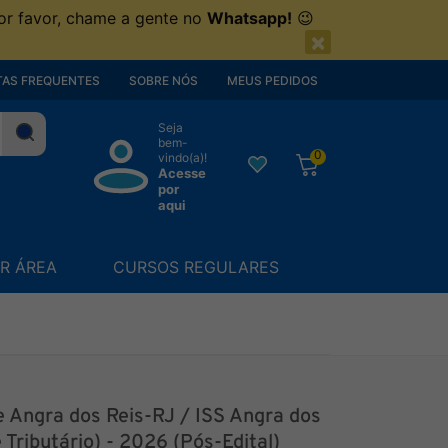
or favor, chame a gente no
Whatsapp!
😉
×
AS FREQUENTES
SOBRE NÓS
MEUS PEDIDOS
Seja
bem-
0
vindo(a)!
Acesse
por
aqui
R ÁREA
CURSOS REGULARES
e Angra dos Reis-RJ / ISS Angra dos
 Tributário) - 2026 (Pós-Edital)