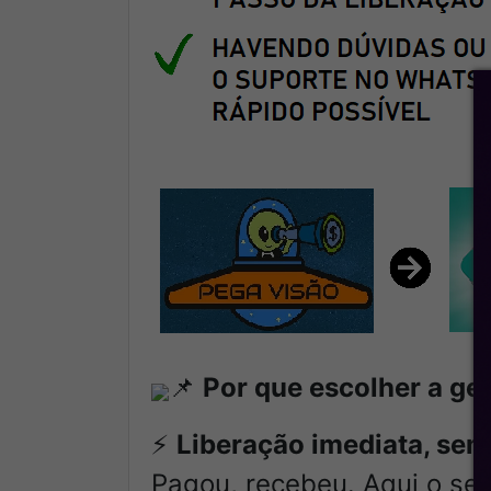
📌
Por que escolher a ge
⚡
Liberação imediata, sem
Pagou, recebeu. Aqui o se