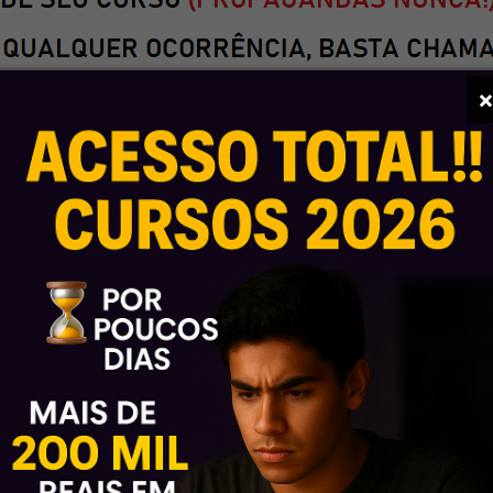
nte?
 espera
u tempo é prioridade e o seu estudo c