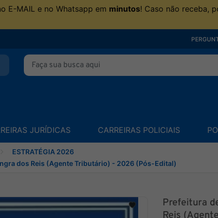
no E-MAIL e no Whatsapp em
minutos
! Caso não receba, p
PERGUNT
REIRAS JURÍDICAS
CARREIRAS POLICIAIS
PO
ESTRATÉGIA 2026
Angra dos Reis (Agente Tributário) - 2026 (Pós-Edital)
Prefeitura d
Reis (Agente