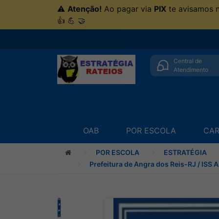
⚠
Atenção!
Ao pagar via
PIX
te avisamos 
👍 💪 🤝
Central de
Atendimento
OAB
POR ESCOLA
CAR
POR ESCOLA
ESTRATÉGIA
Prefeitura de Angra dos Reis-RJ / ISS 