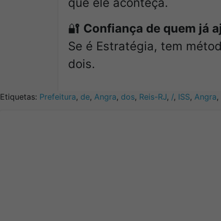
que ele aconteça.
🔐
Confiança de quem já a
Se é Estratégia, tem méto
dois.
Etiquetas:
Prefeitura
,
de
,
Angra
,
dos
,
Reis-RJ
,
/
,
ISS
,
Angra
,