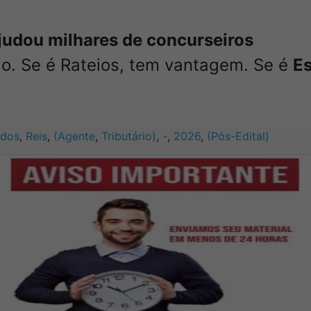
judou milhares de concurseiros
do. Se é Rateios, tem vantagem. Se é
Es
dos
,
Reis
,
(Agente
,
Tributário)
,
-
,
2026
,
(Pós-Edital)