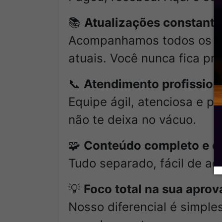
📚
Atualizações constante
Acompanhamos todos os mo
atuais. Você nunca fica pra
📞
Atendimento profission
Equipe ágil, atenciosa e pr
não te deixa no vácuo.
🧩
Conteúdo completo e o
Tudo separado, fácil de ac
💡
Foco total na sua apro
Nosso diferencial é simple