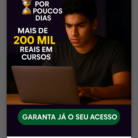
Suporte que fala sua língua e
não te deixa no vácuo.
🧩
Conteúdo completo e
organizado
Tudo separado, fácil de acessar
e pronto pra te ajudar a render
mais nos estudos.
💡
Foco total na sua aprovação
Nosso diferencial é simples: a
gente realmente se importa com
seu resultado. E trabalha pra