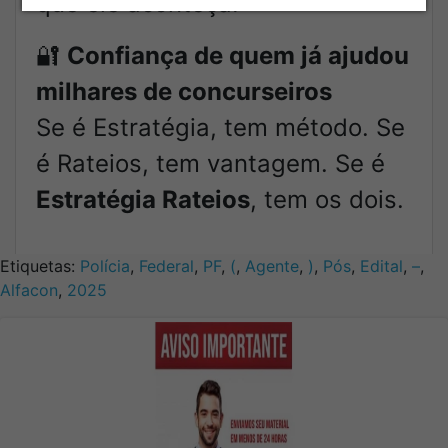
que ele aconteça.
🔐
Confiança de quem já ajudou
milhares de concurseiros
Se é Estratégia, tem método. Se
é Rateios, tem vantagem. Se é
Estratégia Rateios
, tem os dois.
Etiquetas:
Polícia
,
Federal
,
PF
,
(
,
Agente
,
)
,
Pós
,
Edital
,
–
,
Alfacon
,
2025