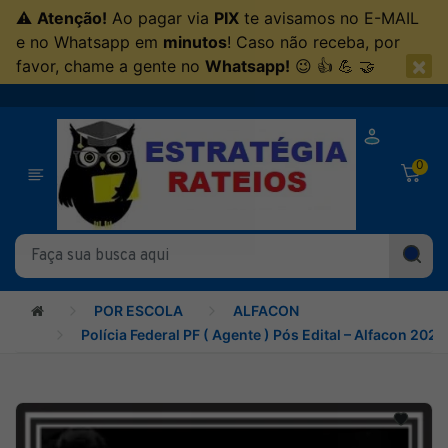
⚠
Atenção!
Ao pagar via
PIX
te avisamos no E-MAIL
e no Whatsapp em
minutos
! Caso não receba, por
×
favor, chame a gente no
Whatsapp!
😉 👍 💪 🤝
0
POR ESCOLA
ALFACON
Polícia Federal PF ( Agente ) Pós Edital – Alfacon 2025