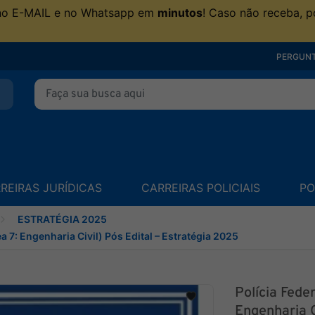
no E-MAIL e no Whatsapp em
minutos
! Caso não receba, p
PERGUNT
REIRAS JURÍDICAS
CARREIRAS POLICIAIS
PO
ESTRATÉGIA 2025
ea 7: Engenharia Civil) Pós Edital – Estratégia 2025
Polícia Feder
Engenharia C