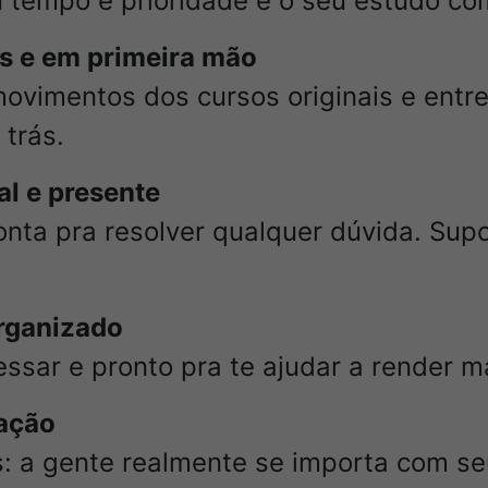
u tempo é prioridade e o seu estudo c
s e em primeira mão
vimentos dos cursos originais e entr
 trás.
al e presente
onta pra resolver qualquer dúvida. Supo
rganizado
essar e pronto pra te ajudar a render m
vação
s: a gente realmente se importa com seu