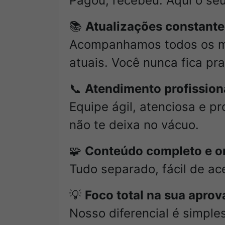
Pagou, recebeu. Aqui o se
📚
Atualizações constante
Acompanhamos todos os mo
atuais. Você nunca fica pra
📞
Atendimento profission
Equipe ágil, atenciosa e pr
não te deixa no vácuo.
🧩
Conteúdo completo e o
Tudo separado, fácil de ac
💡
Foco total na sua apro
Nosso diferencial é simple