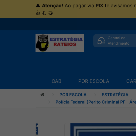
⚠
Atenção!
Ao pagar via
PIX
te avisamos 
👍 💪 🤝
Central de
Atendimento
OAB
POR ESCOLA
CAR
POR ESCOLA
ESTRATÉGIA
Polícia Federal (Perito Criminal PF – Ár