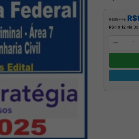
R$
R$237,78
R$110,12
via Bo