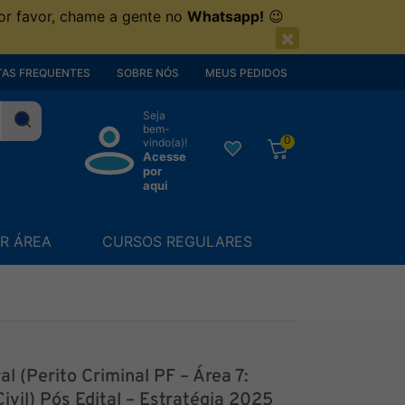
or favor, chame a gente no
Whatsapp!
😉
×
AS FREQUENTES
SOBRE NÓS
MEUS PEDIDOS
Seja
bem-
0
vindo(a)!
Acesse
por
aqui
R ÁREA
CURSOS REGULARES
al (Perito Criminal PF – Área 7:
ivil) Pós Edital – Estratégia 2025