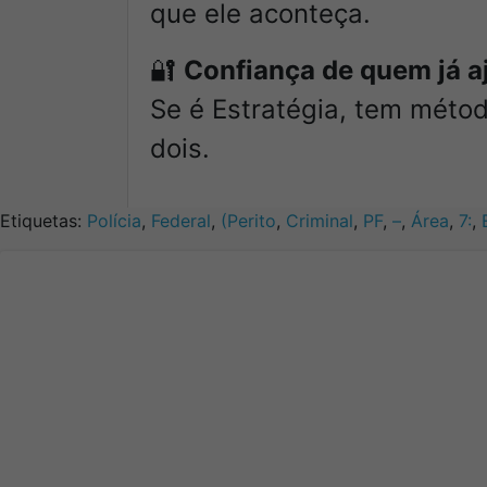
que ele aconteça.
🔐
Confiança de quem já a
Se é Estratégia, tem méto
dois.
Etiquetas:
Polícia
,
Federal
,
(Perito
,
Criminal
,
PF
,
–
,
Área
,
7:
,