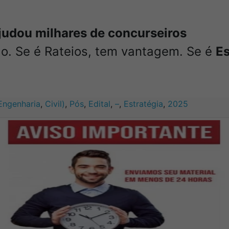
judou milhares de concurseiros
do. Se é Rateios, tem vantagem. Se é
Es
Engenharia
,
Civil)
,
Pós
,
Edital
,
–
,
Estratégia
,
2025