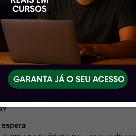
Noções de Direito Administrativo – 2025 (Pós-Edital
Noções de Direito Constitucional – 2025 (Pós-Edital)
Direitos Humanos – 2025 (Pós-Edital)
aciocínio Lógico – 2025 (Pós-Edital)
ática – 2025 (Pós-Edital)
Direito Processual Penal – 2025 (Pós-Edital)
Noções de Direito Penal – 2025 (Pós-Edital)
Noções de Criminalística – 2025 (Pós-Edital)
Área 7: Engenharia Civil) Conhecimentos Específicos
e?
 espera