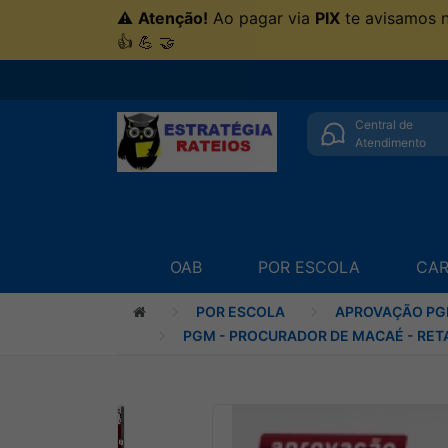
⚠
Atenção!
Ao pagar via
PIX
te avisamos 
👍 💪 🤝
Central de
Atendimento
OAB
POR ESCOLA
CAR
POR ESCOLA
APROVAÇÃO PG
PGM - PROCURADOR DE MACAÉ - RETA