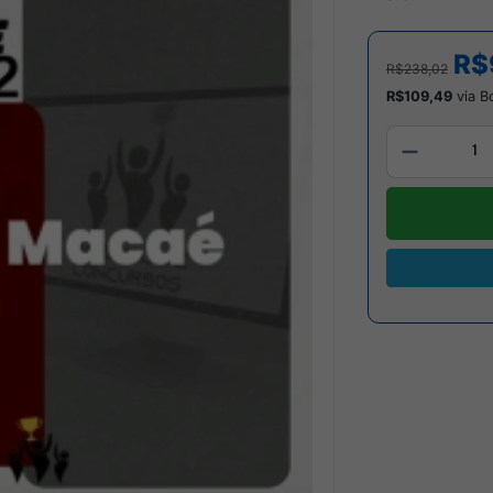
R$
R$238,02
R$109,49
via B