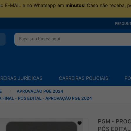
no E-MAIL e no Whatsapp em
minutos
! Caso não receba, p
PERGUNT
REIRAS JURÍDICAS
CARREIRAS POLICIAIS
PO
E
APROVAÇÃO PGE 2024
 FINAL - PÓS EDITAL - APROVAÇÃO PGE 2024
PGM - PROC
PÓS EDITAL