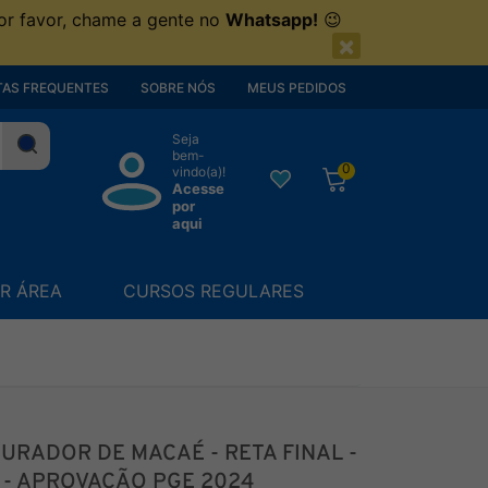
or favor, chame a gente no
Whatsapp!
😉
×
AS FREQUENTES
SOBRE NÓS
MEUS PEDIDOS
Seja
bem-
0
vindo(a)!
Acesse
por
aqui
R ÁREA
CURSOS REGULARES
URADOR DE MACAÉ - RETA FINAL -
 - APROVAÇÃO PGE 2024