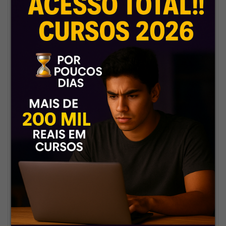
📌
Por que escolher a gente?
⚡
Liberação imediata, sem
espera
Pagou, recebeu. Aqui o seu
tempo é prioridade e o seu
estudo começa sem atrasos.
📚
Atualizações constantes e