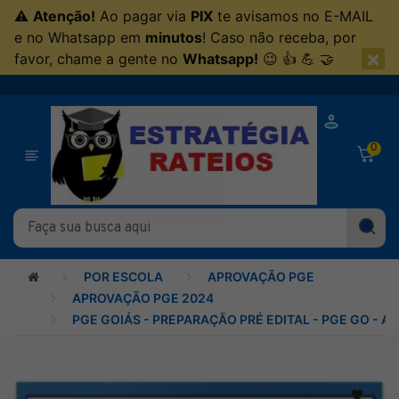
⚠
Atenção!
Ao pagar via
PIX
te avisamos no E-MAIL
e no Whatsapp em
minutos
! Caso não receba, por
×
favor, chame a gente no
Whatsapp!
😉 👍 💪 🤝
0
POR ESCOLA
APROVAÇÃO PGE
APROVAÇÃO PGE 2024
PGE GOIÁS - PREPARAÇÃO PRÉ EDITAL - PGE GO - 