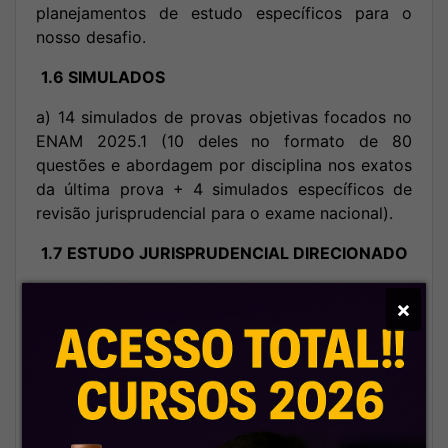
planejamentos de estudo específicos para o
nosso desafio.
1.6 SIMULADOS
a) 14 simulados de provas objetivas focados no
ENAM 2025.1 (10 deles no formato de 80
questões e abordagem por disciplina nos exatos
da última prova + 4 simulados específicos de
revisão jurisprudencial para o exame nacional).
1.7 ESTUDO JURISPRUDENCIAL DIRECIONADO
Materiais para seleção de julgados em todas as
×
disciplinas, os quais serão acompanhados de 4
simulados específicos para revisão desta
importante fonte de estudo.
Além disso, nossos alunos receberão um material
de súmulas dos tribunais superiores divididas por
assunto nos exatos termos do nosso edital.