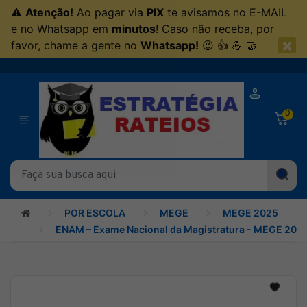
⚠
Atenção!
Ao pagar via
PIX
te avisamos no E-MAIL
e no Whatsapp em
minutos
! Caso não receba, por
×
favor, chame a gente no
Whatsapp!
😉 👍 💪 🤝
0
POR ESCOLA
MEGE
MEGE 2025
ENAM – Exame Nacional da Magistratura - MEGE 202