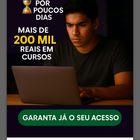
1.8 PESQUISA DE BANCA COMPLETA e
PROVAS COMENTADAS
a) Análises estratégicas (raios-x) com o
direcionamento de estudo nas disciplinas
constantes no último edital (que valerá em
consideração a atuação da banca na última
prova).
b) Estudo direcionado sobre cada examinador(a)
apontado para a equipe de elaboração de
questões para o exame nacional (inclusive sobre
a vida acadêmica e profissional em termos que
possam interessar ao nosso olhar para
antecipação de questões).
c) Provas comentadas do ENAM 2024.1 (prova
nacional e reaplicação do ENAM) e ENAM
2024.2. Ao todo, serão três provas completas
integralmente comentadas.