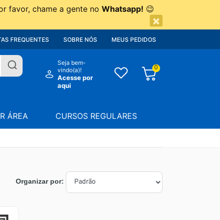
or favor, chame a gente no
Whatsapp!
😉
×
AS FREQUENTES
SOBRE NÓS
MEUS PEDIDOS
Seja bem-
0
vindo(a)!
Acesse por
aqui
R ÁREA
CURSOS REGULARES
Organizar por: