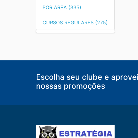
POR ÁREA (335)
CURSOS REGULARES (275)
Escolha seu clube e aprove
nossas promoções