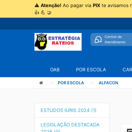
⚠
Atenção!
Ao pagar via
PIX
te avisamos 
👍 💪 🤝
Central de
Atendimento
OAB
POR ESCOLA
CAR
POR ESCOLA
ALFACON
ESTUDOS IURIS 2024 (1)
LEGISLAÇÃO DESTACADA
2026 (0)