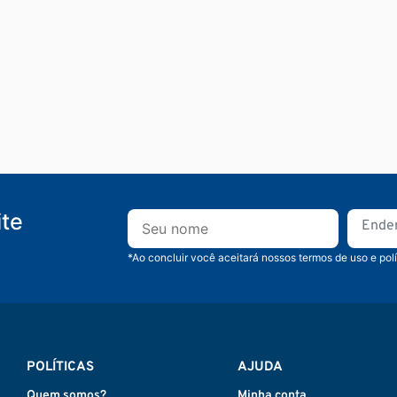
ite
*Ao concluir você aceitará nossos termos de uso e pol
POLÍTICAS
AJUDA
Quem somos?
Minha conta